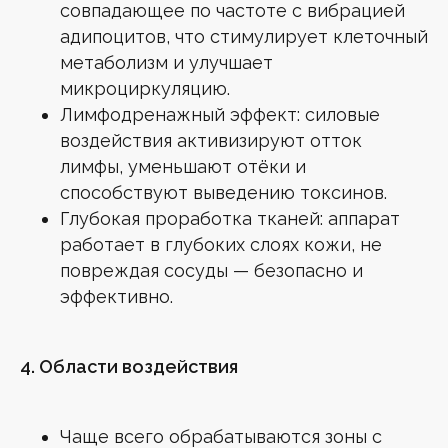
совпадающее по частоте с вибрацией
адипоцитов, что стимулирует клеточный
ПРАВОВЫЕ ДОКУМЕНТЫ
метаболизм и улучшает
Политика конфиденциальности
микроциркуляцию.
Согласие на обработку персональных
данных
Лимфодренажный эффект: силовые
МедЛиц № Л041-01137-77/00337098
воздействия активизируют отток
Полный прайс
лимфы, уменьшают отёки и
Лицензии
Согласие на получение рассылки
способствуют выведению токсинов.
Глубокая проработка тканей: аппарат
работает в глубоких слоях кожи, не
повреждая сосуды — безопасно и
Клиника лазерной эпиляции
ООО «МГ ЭСТЕТИК»
эффективно.
ИНН 7735184974
ОГРН 1197746533160
4. Области воздействия
Карта сайта
Чаще всего обрабатываются зоны с