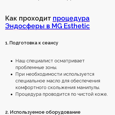
Введите ваш e-mail
Как проходит
процедура
Эндосферы в MG Esthetic
Нажимая кнопку «Подписаться», я даю свое
согласие на обработку персональных
данных
в соответствии с
Политикой
конфиденциальности
1. Подготовка к сеансу
Нажимая на кнопку, я даю
согласие
на получение рассылки
Подписаться
Наш специалист осматривает
проблемные зоны.
При необходимости используется
специальное масло для обеспечения
комфортного скольжения манипулы.
Процедура проводится по чистой коже.
КОНТАКТЫ
+7 (499) 460-65-41
г. Зеленоград, Георгиевский пр., 33, корп. 6
2. Используемое оборудование
Часы работы: с 09:00 до 21:00 (ежедневно)