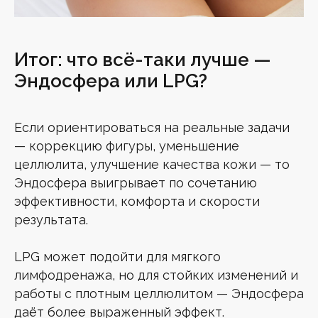
Итог: что всё-таки лучше —
Эндосфера или LPG?
Если ориентироваться на реальные задачи
— коррекцию фигуры, уменьшение
Поделиться
целлюлита, улучшение качества кожи — то
Эндосфера выигрывает по сочетанию
эффективности, комфорта и скорости
ПОДПИШИСЬ НА РАССЫЛКУ
ОТ MG ESTHETIC!
результата.
Узнавай первым о новостях и акциях
LPG может подойти для мягкого
лимфодренажа, но для стойких изменений и
Мария Гаврилова
работы с плотным целлюлитом — Эндосфера
Основательница клиники лазерной
даёт более выраженный эффект.
эпиляции MG ESTHETIC