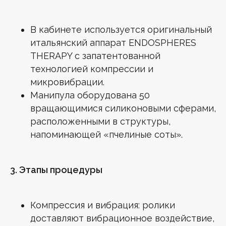
МЫ В СОЦСЕТЯХ
В кабинете используется оригинальный
итальянский аппарат ENDOSPHERES
THERAPY с запатентованной
технологией компрессии и
Онлайн-запись
микровибрации.
Манипула оборудована 50
вращающимися силиконовыми сферами,
НАШИ УСЛУГИ
расположенными в структуры,
Лазерная эпиляция всего тела
напоминающей «пчелиные соты».
Лазерная эпиляция глубокого бикини
Лазерная эпиляция головы для мужчин
Лазерная эпиляция живота
Лазерная эпиляция зоны подмышек
Лазерная эпиляция ног
3. Этапы процедуры
Эндосфера
Лазерная эпиляция спины для мужчин
Лазерная эпиляция ягодиц
Мужская лазерная эпиляция
Компрессия и вибрация: ролики
доставляют вибрационное воздействие,