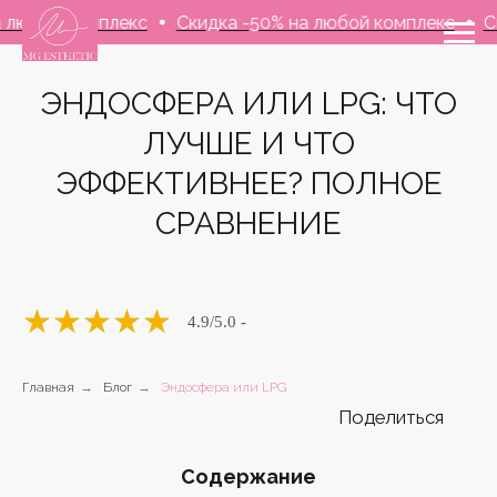
комплекс
Скидка -50% на любой комплекс
Скидка -5
ЭНДОСФЕРА ИЛИ LPG: ЧТО
ЛУЧШЕ И ЧТО
ЭФФЕКТИВНЕЕ? ПОЛНОЕ
СРАВНЕНИЕ
Поделиться
★
★
★
★
★
4.9
/5.0 -
Главная
→
Блог
→
Эндосфера или LPG
Содержание