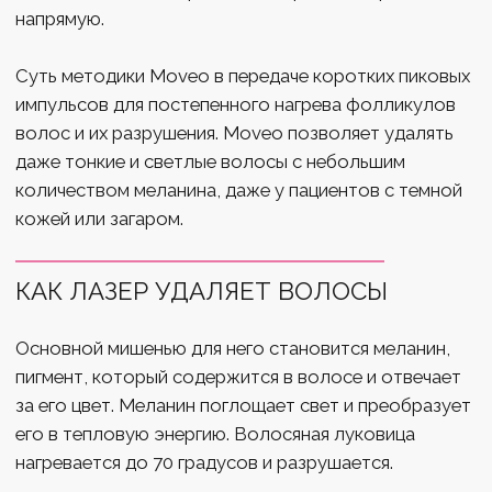
SPF.
Отказ от других методов:
Избегайте
выщипывания, шугаринга и воска, за 30 дней
до процедуры лазерной эпиляции.
Преимущества лазерной эпиляции рук
Лазерная эпиляция имеет более
продолжительный эффект по сравнению с
бритьем или восковыми процедурами, так как
позволяет избавиться от нежелательных
волос на долгие годы.
Лазер нацелен на конкретные фолликулы,
сохраняя при этом кожу вокруг в
безопасности.
Процедура быстрая, за один раз можно
обрабатывать сразу несколько фолликулов,
что экономит время.
Лазерная эпиляция минимизирует
вероятность врастания волос, так как
воздействует на их корни.
Повторные сеансы могут положительно
сказаться на текстуре кожи, уменьшая
шероховатости и делая ее более гладкой.