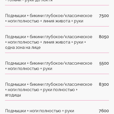
Справляется с проблемой
Подмышки + бикини глубокое/классическое
7500
вросших волос
+ ноги полностью + линия живота + руки
Подмышки + бикини глубокое/классическое
8050
+ ноги полностью + линия живота + руки +
одна зона на лице
Подмышки + бикини глубокое/классическое
5500
+ ноги полностью + руки
Подмышки + бикини глубокое/классическое
8300
МЕТОДИКА MOVEO
+ ноги полностью + руки полностью +
ягодицы
Методика MOVEO — это технология лазерной
эпиляции в движении. Наконечник Moveo совершает
несколько последовательных проходов по участку
Подмышки + ноги полностью + руки
7600
кожи 10 на 10 см, передавая энергию лазера