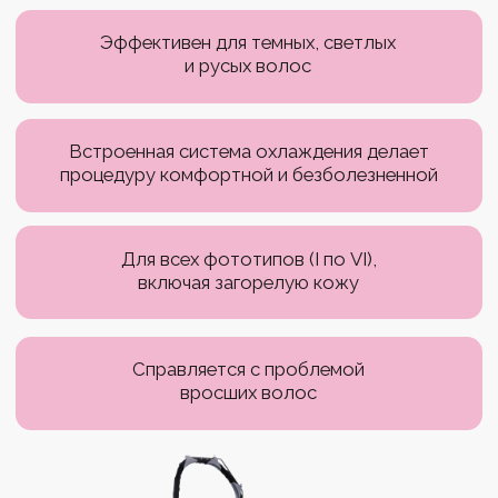
поддерживать привлекательность кожи без особых
усилий. Долгосрочные результаты можно получить
при полном прохождении курса, состоящего из 10-
12 процедур.
Чаще всего удаляют волосы от запястья до локтя,
хотя иногда требуется обработка и тыльной
стороны ладони и пальчиков. Процедура позволяет
достичь идеально гладкой кожи на многие годы.
Особенности лазерной эпиляции рук
Плотность:
Волосы на руках, как правило,
не такие густые, если сравнивать с такими
зонами, как голова или ноги.
Текстура:
Волосы на руках обычно тоньше и
мягче.
Скорость роста:
Волосы на руках растут
медленнее из-за короткой фазы роста
волосяных фолликулов.
Пигментация:
Волосы на руках часто
светлее и менее пигментированы, чем волосы
на других участках тела, что может
усложнить процесс эпиляции, так как лазер