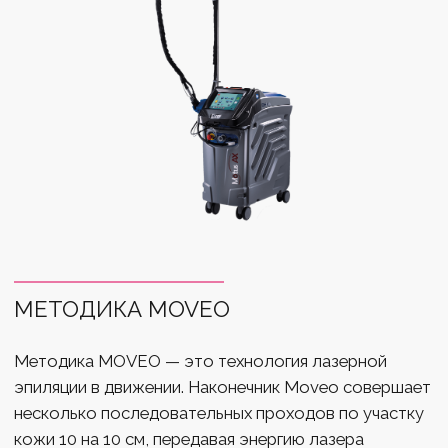
нацелен именно на тёмный пигмент.
Подготовка к лазерной эпиляции рук
Перед процедурой нужно выполнить некоторые
подготовительные шаги для достижения лучших
результатов:
Консультация:
Консультация с
квалифицированным специалистом
обязательна, так как он должен определить
тип вашей кожи и волос для выбора
оборудования и его настройки.
Гладкость кожи:
За 1 день до процедуры
используйте бритву для удаления волос,
чтобы на процедуре лазерной эпиляции
длина волос была не более 1 мм.
Избегание солнца:
Избегайте интенсивного
загара до процедуры и после в зависимости
от выбранного лазера, исключите солярий,
автозагар и бронзаторы. И, так как эпиляция
проводится на открытых участках тела,
стоит воспользоваться кремами с высоким