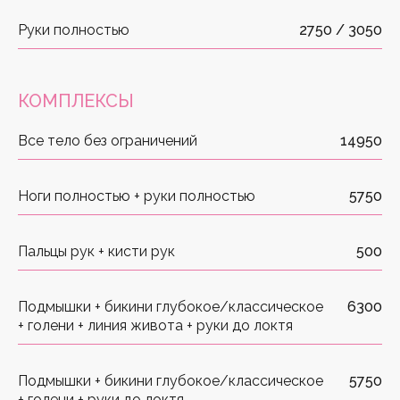
Руки полностью
2750 / 3050
ПРЕИМУЩЕСТВА DEKA
MOTUS AX MOVEO
КОМПЛЕКСЫ
Сертифицированный аппарат
Все тело без ограничений
14950
производства Италия
Работа в движении позволяет быстро
Ноги полностью + руки полностью
5750
обработать большую площадь
Пальцы рук + кисти рук
500
Эффективен для темных, светлых
и русых волос
Подмышки + бикини глубокое/классическое
6300
Встроенная система охлаждения делает
+ голени + линия живота + руки до локтя
процедуру комфортной и безболезненной
Для всех фототипов (I по VI),
Подмышки + бикини глубокое/классическое
5750
включая загорелую кожу
+ голени + руки до локтя