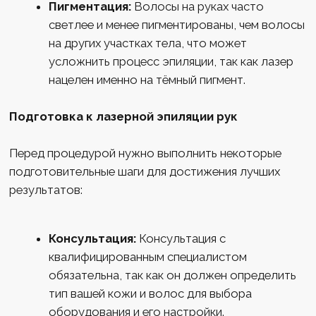
Полный прайс
Лицензии
Согласие на получение рассылки
Клиника лазерной эпиляции
ООО «МГ ЭСТЕТИК»
ИНН 7735184974
ОГРН 1197746533160
Карта сайта
© 2026 mg-esthetic.ru | Все права защищены