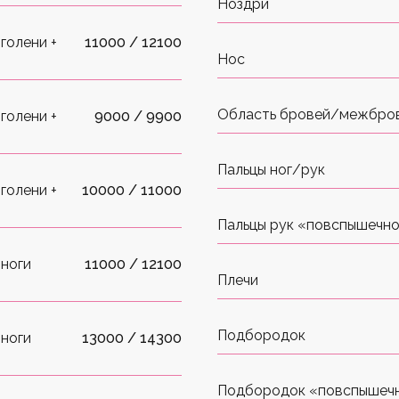
Ноздри
голени +
11000 / 12100
Нос
Область бровей/межбро
голени +
9000 / 9900
Пальцы ног/рук
голени +
10000 / 11000
Пальцы рук «повспышечн
 ноги
11000 / 12100
Плечи
Подбородок
 ноги
13000 / 14300
Подбородок «повспышеч