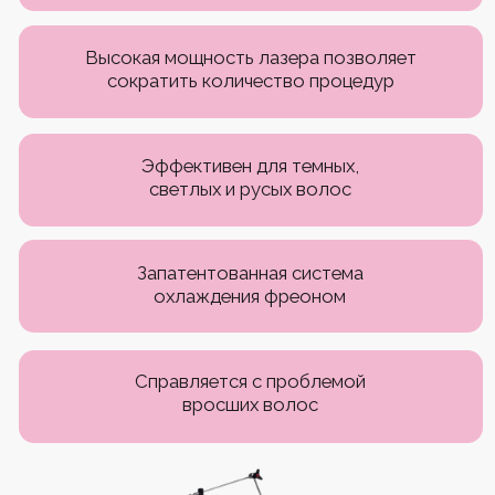
НАШИ УСЛУГИ
Лазерная эпиляция всего тела
Лазерная эпиляция глубокого бикини
Лазерная эпиляция головы для мужчин
Лазерная эпиляция живота
Лазерная эпиляция зоны подмышек
Лазерная эпиляция ног
Эндосфера
Лазерная эпиляция спины для мужчин
Лазерная эпиляция ягодиц
Мужская лазерная эпиляция
ПРАВОВЫЕ ДОКУМЕНТЫ
Политика конфиденциальности
Согласие на обработку персональных
данных
МедЛиц № Л041-01137-77/00337098
Полный прайс
Лицензии
Согласие на получение рассылки