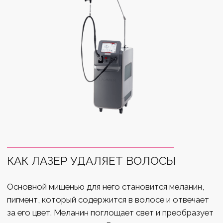
Клиника лазерной эпиляции
ООО «МГ ЭСТЕТИК»
ИНН 7735184974
ОГРН 1197746533160
Карта сайта
© 2026 mg-esthetic.ru | Все права защищены