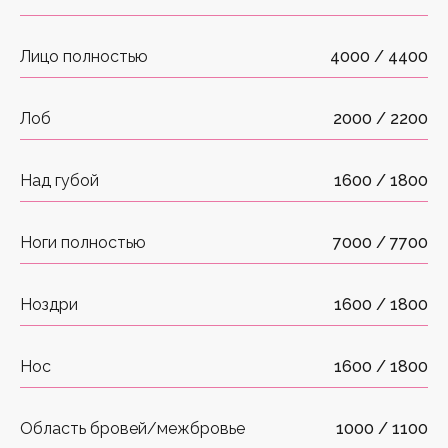
Высокая мощность лазера позволяет
сократить количество процедур
Лицо полностью
4000 / 4400
Эффективен для темных,
Лоб
2000 / 2200
светлых и русых волос
Запатентованная система
Над губой
1600 / 1800
охлаждения фреоном
Ноги полностью
7000 / 7700
Справляется с проблемой
вросших волос
Ноздри
1600 / 1800
Нос
1600 / 1800
Область бровей/межбровье
1000 / 1100