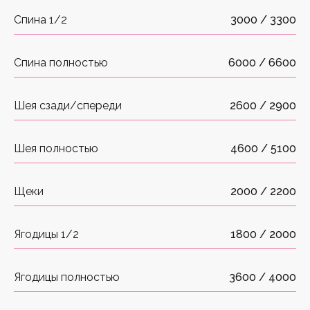
консультацию по лазерной
Спина 1/2
3000 / 3300
эпиляции, на которой мы:
Определим твой фототип;
Спина полностью
6000 / 6600
Подберем подходящий лазер;
Спрогнозируем длительность
и периодичность курса;
Расскажем о подготовке к процедуре;
Шея сзади/спереди
2600 / 2900
Выберем самый выгодный комплекс.
Записаться
Шея полностью
4600 / 5100
Щеки
2000 / 2200
Ягодицы 1/2
1800 / 2000
Ягодицы полностью
3600 / 4000