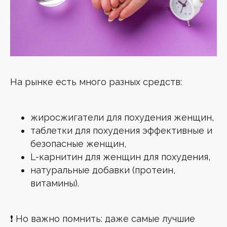
Поделиться
На рынке есть много разных средств:
ПОДПИШИСЬ НА РАССЫЛКУ
ОТ MG ESTHETIC!
жиросжигатели для похудения женщин,
таблетки для похудения эффективные и
Узнавай первым о новостях и акциях
безопасные женщин,
L-карнитин для женщин для похудения,
Мария Гаврилова
натуральные добавки (протеин,
Основательница клиники лазерной
эпиляции MG ESTHETIC
витамины).
Введите ваш e-mail
❗ Но важно помнить: даже самые лучшие