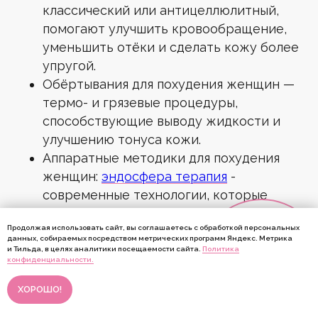
классический или антицеллюлитный,
помогают улучшить кровообращение,
уменьшить отёки и сделать кожу более
упругой.
Онлайн-запись
Обёртывания для похудения женщин —
термо- и грязевые процедуры,
НАШИ УСЛУГИ
способствующие выводу жидкости и
улучшению тонуса кожи.
Лазерная эпиляция всего тела
Лазерная эпиляция глубокого бикини
Аппаратные методики для похудения
Лазерная эпиляция головы для мужчин
Лазерная эпиляция живота
женщин:
эндосфера терапия
-
Лазерная эпиляция зоны подмышек
Лазерная эпиляция ног
современные технологии, которые
Эндосфера
Лазерная эпиляция спины для мужчин
воздействуют на подкожный жир и
Лазерная эпиляция ягодиц
Продолжая использовать сайт, вы соглашаетесь с обработкой персональных
мышцы без хирургического
Мужская лазерная эпиляция
данных, собираемых посредством метрических программ Яндекс. Метрика
вмешательства.
и Тильда, в целях аналитики посещаемости сайта.
Политика
Онлайн-
конфиденциальности.
запись
ХОРОШО!
ПРАВОВЫЕ ДОКУМЕНТЫ