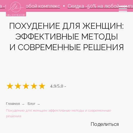
 любой комплекс
Скидка -50% на любой комплекс
Ск
ПОХУДЕНИЕ ДЛЯ ЖЕНЩИН:
ЭФФЕКТИВНЫЕ МЕТОДЫ
И СОВРЕМЕННЫЕ РЕШЕНИЯ
★
★
★
★
★
4.9
/5.0 -
Поделиться
Главная
→
Блог
→
Похудение для женщин: эффективные методы и современные
решения