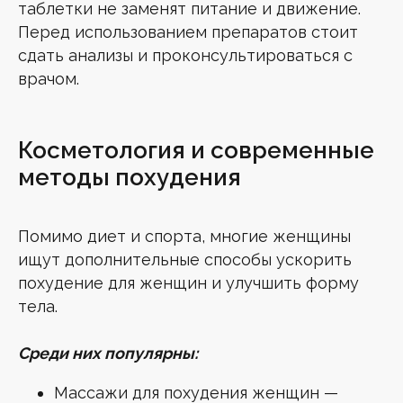
таблетки не заменят питание и движение.
Нажимая кнопку «Подписаться», я даю свое
Перед использованием препаратов стоит
согласие на обработку персональных
данных
в соответствии с
Политикой
конфиденциальности
сдать анализы и проконсультироваться с
врачом.
Нажимая на кнопку, я даю
согласие
на получение рассылки
Подписаться
Косметология и современные
методы похудения
Помимо диет и спорта, многие женщины
ищут дополнительные способы ускорить
КОНТАКТЫ
похудение для женщин и улучшить форму
тела.
+7 (499) 460-65-41
г. Зеленоград, Георгиевский пр., 33, корп. 6
Среди них популярны:
Часы работы: с 09:00 до 21:00 (ежедневно)
Массажи для похудения женщин —
МЫ В СОЦСЕТЯХ