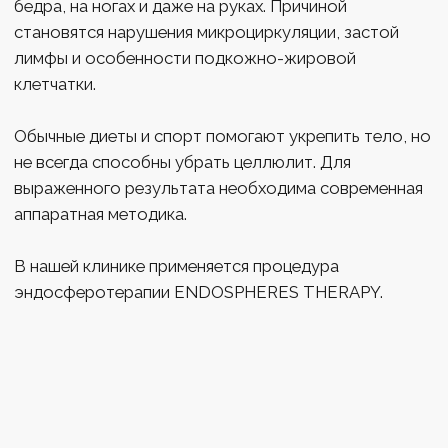
ПРЕИМУЩЕСТВА
ENDOSPHERES THERAPY
Оригинальный аппарат
производства Италия
Мощный лимфодренажный
эффект, улучшение тонуса кожи
Неинвазивная, безболезненная
процедура
Эффективен в борьбе с зажимами и
мышечными спазмами
Запатентованная технология: