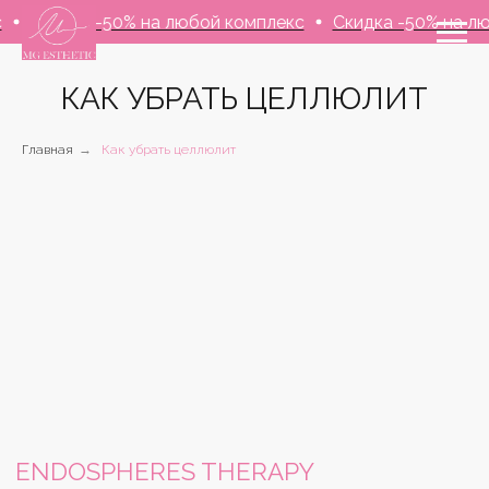
Скидка -50% на любой комплекс
Скидка -50% на любо
КАК УБРАТЬ ЦЕЛЛЮЛИТ
Главная
→
Как убрать целлюлит
ENDOSPHERES THERAPY
Новый подход к решению проблемы целлюлита.
Позволяет быстро подтянуть кожу и достичь
выраженного результата всего за несколько
процедур.
Смотреть результаты