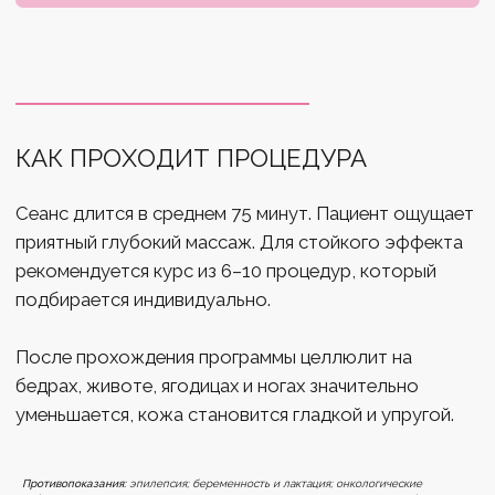
г. Зеленоград, Георгиевский пр., 33, корп. 6
Часы работы: с 09:00 до 21:00 (ежедневно)
МЫ В СОЦСЕТЯХ
Онлайн-запись
НАШИ УСЛУГИ
Лазерная эпиляция всего тела
Лазерная эпиляция глубокого бикини
Лазерная эпиляция головы для мужчин
Лазерная эпиляция живота
Лазерная эпиляция зоны подмышек
Лазерная эпиляция ног
Эндосфера
Лазерная эпиляция спины для мужчин
Лазерная эпиляция ягодиц
Мужская лазерная эпиляция
Противопоказания:
эпилепсия; беременность и лактация; онкологические