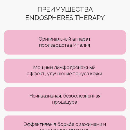
работа с сосудами, мышцами
Профилактика варикозной
болезни, сокращение растяжек
Тщательная проработка
всего тела
ENDOSPHERES THERAPY