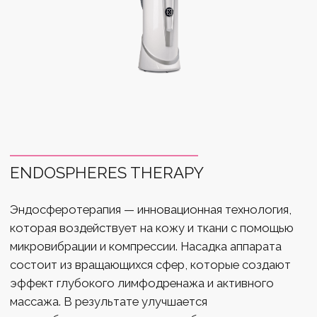
зонами тела, где чаще всего проявляется
целлюлит.
Благодаря глубокой проработке тканей
процедура помогает не только убрать
целлюлит, но и уменьшить объемы, избавиться
от отёков и улучшить общее состояние кожи.
Область применения
Ноги
Ляшки
Ягодицы
Живот
Передняя и задняя поверхности бедра
Руки
КАК ПРОХОДИТ ПРОЦЕДУРА