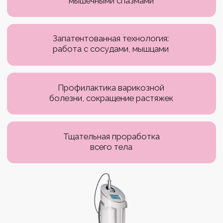
Эндосферотерапия — инновационная технология,
которая воздействует на кожу и ткани с помощью
микровибрации и компрессии. Насадка аппарата
состоит из вращающихся сфер, которые создают
эффект глубокого лимфодренажа и активного
массажа. В результате улучшается
кровообращение, ускоряются обменные процессы,
уменьшается отёчность и постепенно исчезают
проявления целлюлита.
Результаты эндосферотерапии:
улучшает кровообращение и лимфоток;
стимулирует обмен веществ в тканях;
разбивает жировые отложения и уменьшает
проявления целлюлита;
подтягивает и тонизирует кожу.
Уже после нескольких сеансов кожа становится
более гладкой и упругой, а фигура — стройнее.
Методика подходит для работы с разными