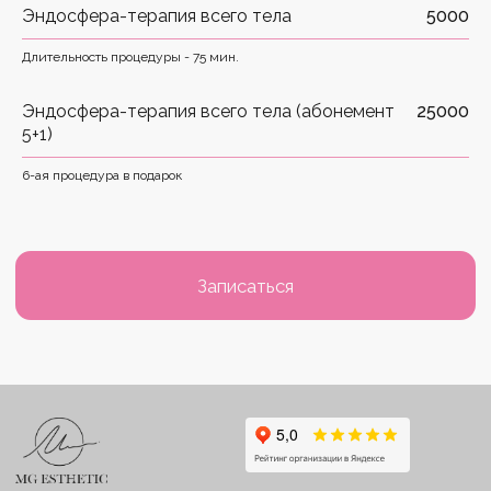
Эндосфера-терапия всего тела
5000
Карта сайта
Длительность процедуры - 75 мин.
© 2026 mg-esthetic.ru | Все права защищены
Эндосфера-терапия всего тела (абонемент
25000
5+1)
6-ая процедура в подарок