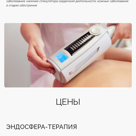
заболевания; наличие стимулятора сердечной деятельности; кожные заболевания
в стадии обострения
ПРАВОВЫЕ ДОКУМЕНТЫ
Политика конфиденциальности
Согласие на обработку персональных
данных
МедЛиц № Л041-01137-77/00337098
Полный прайс
Лицензии
Согласие на получение рассылки
Клиника лазерной эпиляции
ООО «МГ ЭСТЕТИК»
ИНН 7735184974
ОГРН 1197746533160
ЭНДОСФЕРА-ТЕРАПИЯ