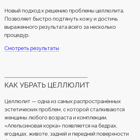
КАК УБРАТЬ ЦЕЛЛЮЛИТ
Целлюлит — одна из самых распространённых
эстетических проблем, с которой сталкиваются
женщины любого возраста и комплекции.
«Апельсиновая корка» появляется на бедрах,
ягодицах, животе, задней и передней поверхности
бедра, на ногах и даже на руках. Причиной
становятся нарушения микроциркуляции, застой
лимфы и особенности подкожно-жировой
клетчатки.
Обычные диеты и спорт помогают укрепить тело, но
не всегда способны убрать целлюлит. Для
выраженного результата необходима современная
аппаратная методика.
В нашей клинике применяется процедура
эндосферотерапии ENDOSPHERES THERAPY.