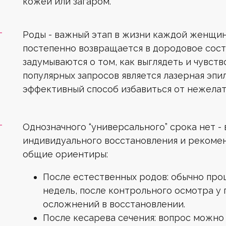
кожей или загаром.
ПРЕИМУЩЕСТВА CANDELA
ПРЕИМУЩЕСТВА ДИ
ПРЕИМУЩЕСТВА MA
Роды - важный этап в жизни каждой женщи
постепенно возвращается в дородовое сос
задумываются о том, как выглядеть и чувств
В 4 раза мощнее классического
Клинически доказанная
Сертифицированный
популярных запросов является лазерная эпи
медицинский аппарат
диодного лазера
эффективность
эффективный способ избавиться от нежелат
Высокая мощность лазера позволяет
Эффективен для темных,
Эффективен для темных,
Однозначного “универсального” срока нет - 
сократить количество процедур
плотных и русых тонких волос
коричневых и жестких волос
индивидуального восстановления и рекоме
общие ориентиры:
Работает по гелю в режиме
Запатентованная система
Самый доступный метод
охлаждения фреоном
штампа и в динамике
лазерной эпиляции
После естественных родов: обычно про
недель, после контрольного осмотра у 
осложнений в восстановлении.
Мощная система контактного
После кесарева сечения: вопрос можно
Встроенная система охлаждения
охлаждения на сапфировом стекле