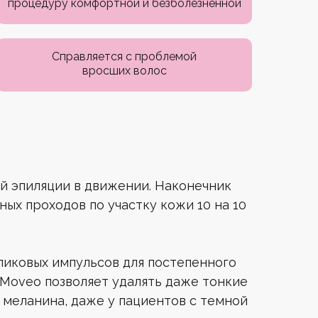
процедуру комфортной и безболезненной
Справляется с проблемой
вросших волос
й эпиляции в движении. Наконечник
ых проходов по участку кожи 10 на 10
пиковых импульсов для постепенного
 Moveo позволяет удалять даже тонкие
 меланина, даже у пациентов с темной