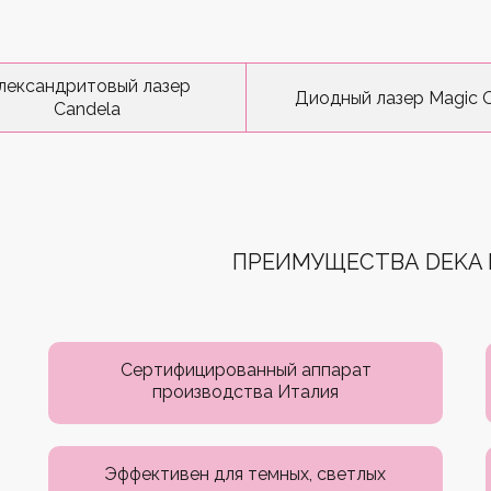
лександритовый лазер
Диодный лазер Magic 
Candela
ПРЕИМУЩЕСТВА DEKA 
Сертифицированный аппарат
производства Италия
Эффективен для темных, светлых