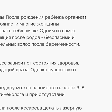
 GENTLELASE PRO-U
ОДНОГО ЛАЗЕРА
GIC ONE 4000W
ны. После рождения ребёнка организм
тояние, и многие женщины
овать себя лучше. Одним из самых
Работает повспышечно,
ляция после родов - безопасный и
без использования геля
ельных волос после беременности.
Для большинства фототипов (I по
Для большинства фототипов (I по V)
V), кроме свежего загара
Эффективен для темных, светлых и
всё зависит от состояния здоровья,
русых волос
ндаций врача. Однако существуют
Работа в движении позволяет быстро
Увеличенный размер рабочего окна
обработать большую площадь
сокращает время процедуры
Справляется с проблемой
вросших волос
цедуру можно планировать через 6–8
Справляется с проблемой
Справляется с проблемой
гинеколога и при отсутствии
вросших волос
вросших волос
 ли после кесарева делать лазерную