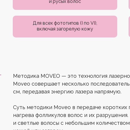
и русых волос
Для всех фототипов (I по VI),
включая загорелую кожу
Методика MOVEO — это технология лазерно
Moveo совершает несколько последовательн
см, передавая энергию лазера напрямую.
Суть методики Moveo в передаче коротких 
нагрева фолликулов волос и их разрушения.
и светлые волосы с небольшим количеством