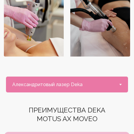
ПРЕИМУЩЕСТВА DEKA
MOTUS AX MOVEO
Сертифицированный аппарат
производства Италия
Работа в движении позволяет быстро
обработать большую площадь
Эффективен для темных, светлых
и русых волос
Встроенная система охлаждения делает
процедуру комфортной и безболезненной