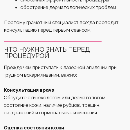
ЭПИЛЯЦИИ ПРИ ГРУДНОМ
ВСКАРМЛИВАНИИ
Лазерная эпиляция в период грудного
вскармливания имеет ряд нюансов, которые важно
учитывать, чтобы процедура была максимально
безопасной и эффективной.
Гормональный фон влияет на результат
Во время грудного вскармливания уровень
пролактина остаётся повышенным — из-за этого
волосы могут расти активнее, становиться тоньше
или менять структуру. Поэтому:
эффект может быть менее выраженным
после первых процедур
иногда требуется больше сеансов, чем вне
периода лактации
возможны «пробуждённые» фолликулы
спустя несколько недель
Это нормально и не говорит о низком качестве
лазера — просто организм ещё перестраивается.