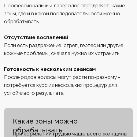
Повышенная чувствительность кожи
После родов кожа часто реагирует сильнее:
может быстрее краснеть
иногда появляется ощущение жжения
выше риск временной пигментации
Поэтому параметры лазера подбираются мягче, а
тест-вспышка перед процедурой становится
обязательной.
Лазер не влияет на грудное молоко
Один из ключевых моментов: лазерное излучение
работает
только в поверхностных слоях кожи
и
воздействует на волосяной фолликул. Оно:
не проникает в кровоток
не влияет на гормоны
не меняет состав грудного молока