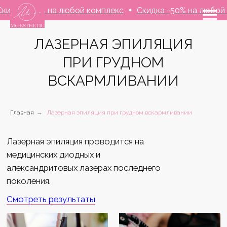
-50% на любой комплекс
Скидка -50% на любой компле
ЛАЗЕРНАЯ ЭПИЛЯЦИЯ
ПРИ ГРУДНОМ
ВСКАРМЛИВАНИИ
Лазерная эпиляция проводится на
медицинских диодных и
Главная
→
Лазерная эпиляция при грудном вскармливании
александритовых лазерах последнего
поколения.
Смотреть результаты