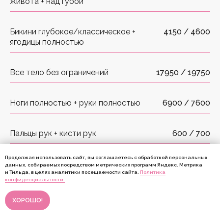
живота + над губой
Бикини глубокое/классическое +
4150 / 4600
ягодицы полностью
Все тело без ограничений
17950 / 19750
Ноги полностью + руки полностью
6900 / 7600
Пальцы рук + кисти рук
600 / 700
Продолжая использовать сайт, вы соглашаетесь с обработкой персональных
Подбородок + над губой
1800 / 2000
данных, собираемых посредством метрических программ Яндекс. Метрика
и Тильда, в целях аналитики посещаемости сайта.
Политика
Онлайн-
конфиденциальности.
запись
Подбородок + над губой + шея
2750 /3050
ХОРОШО!
спереди