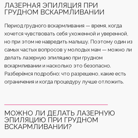
больше сеансов.
ПОЧЕМУ ИНОГДА ГОВОРЯТ, ЧТО
НЕЛЬЗЯ ЛАЗЕРНУЮ ЭПИЛЯЦИЮ ПРИ
ГРУДНОМ ВСКАРМЛИВАНИИ?
Это чаще всего связано не с самим лазером, а с
сопутствующими факторами:
повышенная чувствительность кожи
риск пигментации на фоне гормональных
изменений
сниженная эффективность процедуры
обострение дерматологических проблем
Поэтому грамотный специалист всегда проводит
консультацию перед первым сеансом.
ЧТО НУЖНО ЗНАТЬ ПЕРЕД