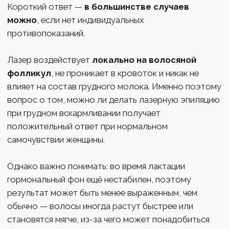
ПРОЦЕДУРОЙ
Прежде чем приступать к лазерной эпиляции при
грудном вскармливании, важно:
Консультация врача
Обсудите с гинекологом или дерматологом
состояние кожи, наличие рубцов, трещин,
раздражений и гормональные изменения.
Оценка состояния кожи
Профессиональный лазеролог определяет, какие
зоны, где и в какой последовательности можно
обрабатывать.
Отсутствие воспалений
Если есть раздражение, стреп, герпес или другие
кожные проблемы, сначала нужно их устранить.
Готовность к нескольким сеансам
После родов волосы могут расти по-разному -
потребуется курс из нескольких процедур для
устойчивого результата.