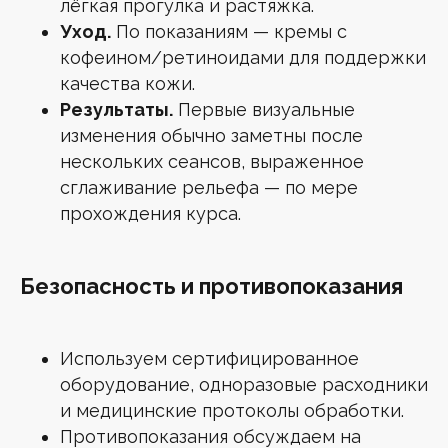
лёгкая прогулка и растяжка.
ИНН 7735184974
Уход.
По показаниям — кремы с
ОГРН 1197746533160
кофеином/ретиноидами для поддержки
качества кожи.
Результаты.
Первые визуальные
Карта сайта
изменения обычно заметны после
нескольких сеансов, выраженное
© 2026 mg-esthetic.ru | Все права защищены
сглаживание рельефа — по мере
прохождения курса.
Безопасность и противопоказания
Используем сертифицированное
оборудование, одноразовые расходники
и медицинские протоколы обработки.
Противопоказания обсуждаем на