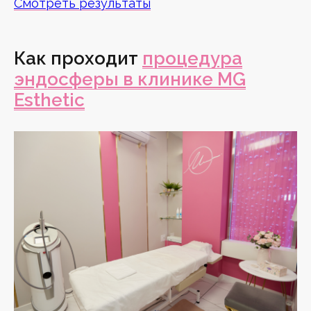
Смотреть результаты
Как проходит
процедура
эндосферы в клинике MG
Esthetic
Поделиться
ПОДПИШИСЬ НА РАССЫЛКУ
ОТ MG ESTHETIC!