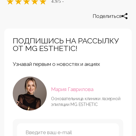
★
★
★
★
★
4.9
/5 -