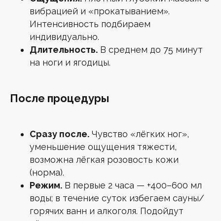
Лазерная эпиляция живота
Лазерная эпиляция зоны подмышек
вибрацией и «прокатыванием».
Лазерная эпиляция ног
Эндосфера
Интенсивность подбираем
Лазерная эпиляция спины для мужчин
индивидуально.
Лазерная эпиляция ягодиц
Мужская лазерная эпиляция
Длительность.
В среднем до 75 минут
на ноги и ягодицы.
После процедуры
ПРАВОВЫЕ ДОКУМЕНТЫ
Политика конфиденциальности
Согласие на обработку персональных
данных
Сразу после.
Чувство «лёгких ног»,
МедЛиц № Л041-01137-77/00337098
уменьшение ощущения тяжести,
Полный прайс
Лицензии
возможна лёгкая розовость кожи
Согласие на получение рассылки
(норма).
Режим.
В первые 2 часа — +400–600 мл
воды; в течение суток избегаем сауны/
Клиника лазерной эпиляции
горячих ванн и алкоголя. Подойдут
ООО «МГ ЭСТЕТИК»