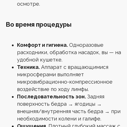
осмотре.
КОНТАКТЫ
Во время процедуры
+7 (499) 460-65-41
г. Зеленоград, Георгиевский пр., 33, корп. 6
Часы работы: с 09:00 до 21:00 (ежедневно)
Комфорт и гигиена.
Одноразовые
расходники, обработка насадок, вы — на
МЫ В СОЦСЕТЯХ
удобной кушетке.
Техника.
Аппарат с вращающимися
микросферами выполняет
микровибрационно-компрессионное
Онлайн-запись
воздействие по ходу лимфы.
Последовательность зон.
Задняя
поверхность бедра → ягодицы →
НАШИ УСЛУГИ
внешняя/внутренняя часть бедра → при
Лазерная эпиляция всего тела
необходимости колени и галифе.
Лазерная эпиляция глубокого бикини
Лазерная эпиляция головы для мужчин
Ощущения.
Плотный глубокий массаж с