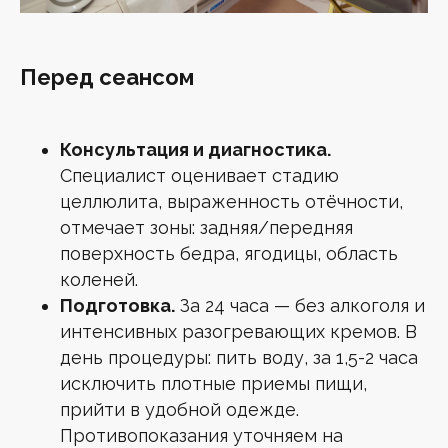
Узнавай первым о новостях и акциях
Перед сеансом
Мария Гаврилова
Основательница клиники лазерной
эпиляции MG ESTHETIC
Консультация и диагностика.
Специалист оценивает стадию
Введите ваш e-mail
целлюлита, выраженность отёчности,
отмечает зоны: задняя/передняя
Нажимая кнопку «Подписаться», я даю свое
согласие на обработку персональных
поверхность бедра, ягодицы, область
данных
в соответствии с
Политикой
конфиденциальности
коленей.
Нажимая на кнопку, я даю
согласие
Подготовка.
За 24 часа — без алкоголя и
на получение рассылки
интенсивных разогревающих кремов. В
Подписаться
день процедуры: пить воду, за 1,5-2 часа
исключить плотные приемы пищи,
прийти в удобной одежде.
Противопоказания уточняем на